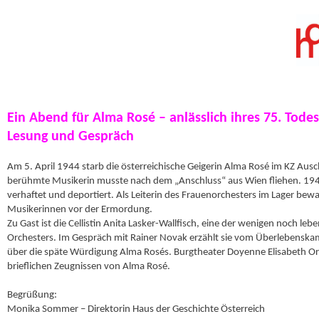
Ein Abend für Alma Rosé – anlässlich ihres 75. Tode
Lesung und Gespräch
Am 5. April 1944 starb die österreichische Geigerin Alma Rosé im KZ Ausc
berühmte Musikerin musste nach dem „Anschluss“ aus Wien fliehen. 1942
verhaftet und deportiert. Als Leiterin des Frauenorchesters im Lager bewa
Musikerinnen vor der Ermordung.
Zu Gast ist die Cellistin Anita Lasker-Wallfisch, eine der wenigen noch leb
Orchesters. Im Gespräch mit Rainer Novak erzählt sie vom Überlebensk
über die späte Würdigung Alma Rosés. Burgtheater Doyenne Elisabeth Orth
brieflichen Zeugnissen von Alma Rosé.
Begrüßung:
Monika Sommer – Direktorin Haus der Geschichte Österreich