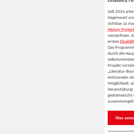
Disability H
Seit 2024 arbe
Gegenwart vo
sichtbar zu m
History Projec
verzeichnen. A
ersten
Disabili
Das Programm 
durch die Haup
Selbstvertret
Projekt vorste
„Literatur-Boo
entstanden sin
Möglichkeit, e
Veranstaltung 
gedolmetscht s
zusammengefa
Hier anm