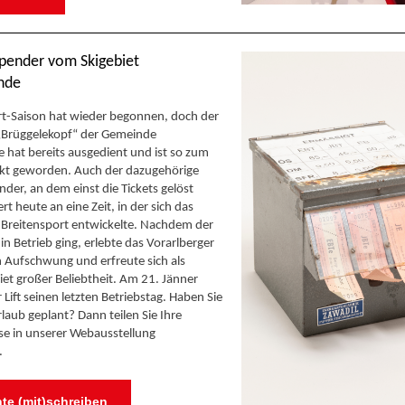
pender vom Skigebiet
nde
rt-Saison hat wieder begonnen, doch der
t „Brüggelekopf“ der Gemeinde
hat bereits ausgedient und ist so zum
t geworden. Auch der dazugehörige
der, an dem einst die Tickets gelöst
t heute an eine Zeit, in der sich das
 Breitensport entwickelte. Nachdem der
 in Betrieb ging, erlebte das Vorarlberger
n Aufschwung und erfreute sich als
iet großer Beliebtheit. Am 21. Jänner
Lift seinen letzten Betriebstag. Haben Sie
laub geplant? Dann teilen Sie Ihre
e in unserer Webausstellung
.
te (mit)schreiben