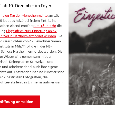
t“ ab 10. Dezember im Foyer.
onalen Tag der Menschenrechte
am 10.
lädt das hdgö bei freiem Eintritt ins
elben Abend eröffnet
um 18.30 Uhr
die
lung
Eingestickt. Zur Erinnerung an 67
 1940 in Hartheim ermordet wurden
. Sie
en Geschichten von 67 Bewohner*innen
stituts in Mils/Tirol, die in der NS-
t Schloss Hartheim ermordet wurden. Die
ike Wieser ging gemeinsam mit der
Melanie Dejnega dem Schweigen und
 und arbeitete dabei auch ihre eigene
chte auf. Entstanden ist eine künstlerische
s 67 bestickten Fotografien, die
auf Leerstellen des Erinnerns aufmerksam
Eröffnung anmelden