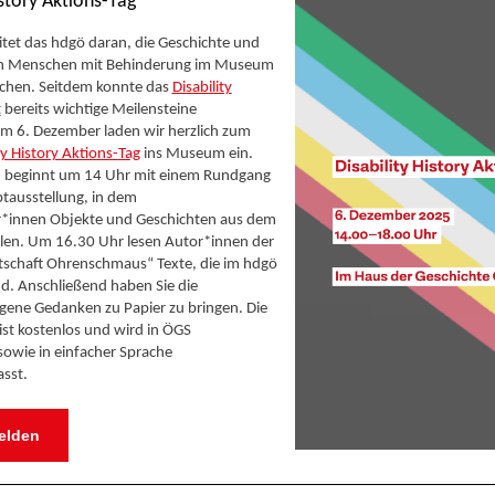
istory Aktions-Tag
itet das hdgö daran, die Geschichte und
n Menschen mit Behinderung im Museum
achen. Seitdem konnte das
Disability
t
bereits wichtige Meilensteine
m 6. Dezember laden wir herzlich zum
ty History Aktions-Tag
ins Museum ein.
beginnt um 14 Uhr mit einem Rundgang
tausstellung, in dem
er*innen Objekte und Geschichten aus dem
llen. Um 16.30 Uhr lesen Autor*innen der
tschaft Ohrenschmaus“ Texte, die im hdgö
d. Anschließend haben Sie die
igene Gedanken zu Papier zu bringen. Die
ist kostenlos und wird in ÖGS
owie in einfacher Sprache
sst.
elden