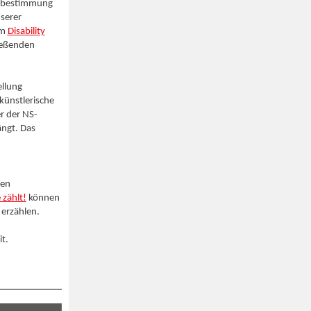
stbestimmung
nserer
im
Disability
ließenden
llung
 künstlerische
er der NS-
ängt. Das
nen
 zählt!
können
 erzählen.
t.