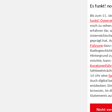
Es funkt! no
Bis zum 11. Jä
funkt! Österr
noch zu sehen.
erfahren Sie, w
österreichisch
geprägt hat. A
Führung
dazu 
Radiogeschich
Hintergrund zu
möchte, kann 
Kuratorenfüh
Sehbeeinträch
14 Uhr eine
Ta
Auch digital la
entdecken: Ein
browsen, im di
Statements a
Nicht ve