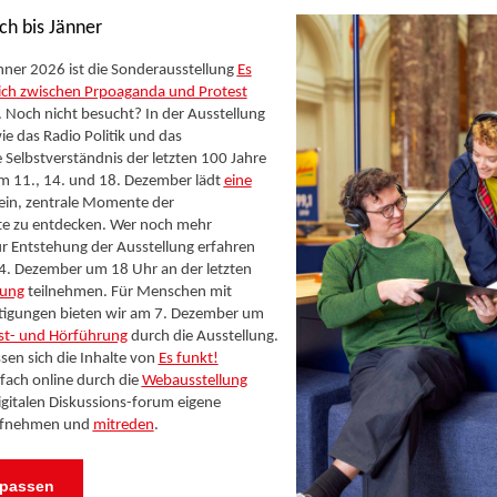
ch bis Jänner
nner 2026 ist die Sonderausstellung
Es
eich zwischen Prpoaganda und Protest
 Noch nicht besucht? In der Ausstellung
ie das Radio Politik und das
e Selbstverständnis der letzten 100 Jahre
m 11., 14. und 18. Dezember lädt
eine
ein, zentrale Momente der
te zu entdecken. Wer noch mehr
r Entstehung der Ausstellung erfahren
4. Dezember um 18 Uhr an der letzten
rung
teilnehmen. Für Menschen mit
tigungen bieten wir am 7. Dezember um
st- und Hörführung
durch die Ausstellung.
ssen sich die Inhalte von
Es funkt!
fach online durch die
Webausstellung
gitalen Diskussions-forum eigene
ufnehmen und
mitreden
.
rpassen