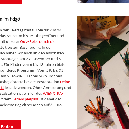
n im hdgö
n der Feiertagszeit für Sie da: Am 24.
das Museum bis 15 Uhr geöffnet und
mit unserer
Quiz-Reise durch die
 Zeit bis zur Bescherung. In den
ien haben wir auch an den ansonsten
 Montagen am 29. Dezember und 5.
t. Für Kinder von 6 bis 13 Jahren bieten
besonderes Programm: Vom 29. bis 31.
am 2. sowie 5. Jänner 2026 können
htsbegeisterte bei der Bastelstation
Deine
lt!
kreativ werden. Ohne Anmeldung und
telstation ist ein Teil des
WIENXTRA-
Mit dem
Ferienspielpass
ist daher der
rwachsene Begleitpersonen auf 6 Euro
 Ferien