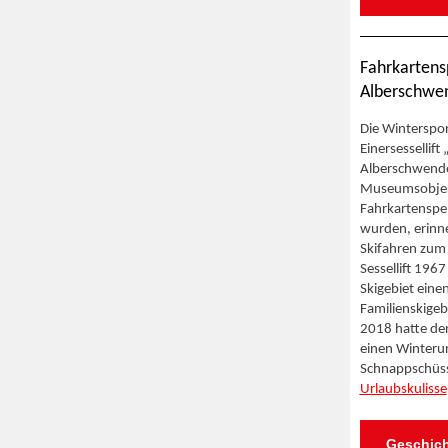
Fahrkartens
Alberschwe
Die Winterspo
Einersessellif
Alberschwende 
Museumsobjek
Fahrkartenspen
wurden, erinner
Skifahren zum
Sessellift 1967
Skigebiet eine
Familienskigeb
2018 hatte der 
einen Winterur
Schnappschüss
Urlaubskulisse
Geschich