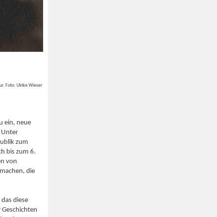
r. Foto: Ulrike Wieser
u ein, neue
 Unter
publik zum
ch bis zum 6.
en von
 machen, die
 das diese
 Geschichten