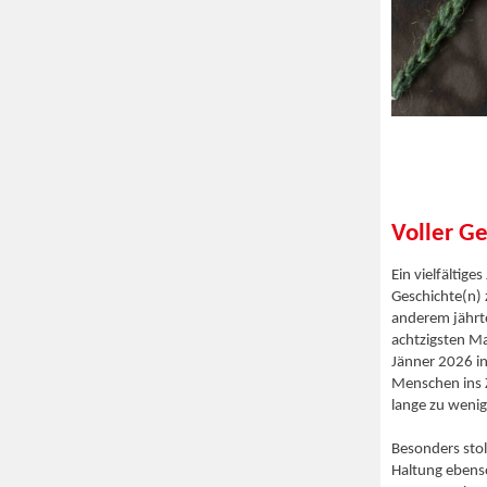
Voller G
Ein vielfältig
Geschichte(n) 
anderem jährte
achtzigsten Ma
Jänner 2026 in
Menschen ins 
lange zu weni
Besonders stol
Haltung ebens