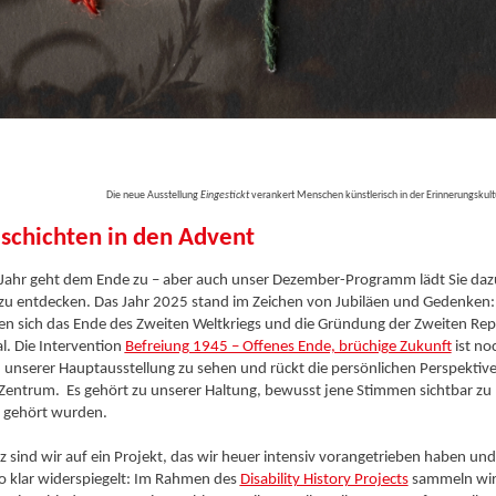
Die neue Ausstellung
Eingestickt
verankert Menschen künstlerisch in der Erinnerungskultu
eschichten in den Advent
es Jahr geht dem Ende zu – aber auch unser Dezember-Programm lädt Sie daz
zu entdecken. Das Jahr 2025 stand im Zeichen von Jubiläen und Gedenken:
n sich das Ende des Zweiten Weltkriegs und die Gründung der Zweiten Re
l. Die Intervention
Befreiung 1945 – Offenes Ende, brüchige Zukunft
ist no
 unserer Hauptausstellung zu sehen und rückt die persönlichen Perspektiv
Zentrum. Es gehört zu unserer Haltung, bewusst jene Stimmen sichtbar zu
g gehört wurden.
z sind wir auf ein Projekt, das wir heuer intensiv vorangetrieben haben und
o klar widerspiegelt: Im Rahmen des
Disability History Projects
sammeln wir