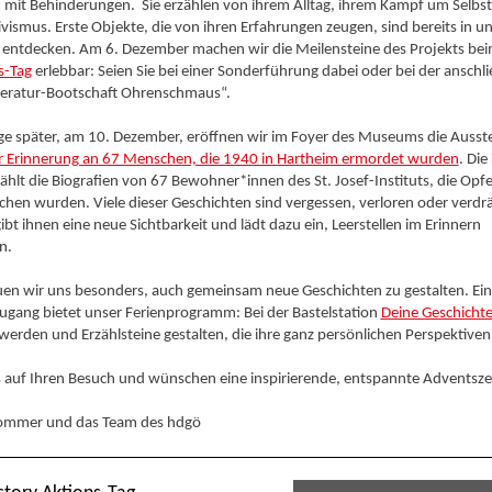
mit Behinderungen. Sie erzählen von ihrem Alltag, ihrem Kampf um Selb
vismus. Erste Objekte, die von ihren Erfahrungen zeugen, sind bereits in u
u entdecken. Am 6. Dezember machen wir die Meilensteine des Projekts be
s-Tag
erlebbar: Seien Sie bei einer Sonderführung dabei oder bei der ansch
iteratur-Bootschaft Ohrenschmaus“.
e später, am 10. Dezember, eröffnen wir im Foyer des Museums die Ausste
Zur Erinnerung an 67 Menschen, die 1940 in Hartheim ermordet wurden
. Die
zählt die Biografien von 67 Bewohner*innen des St. Josef-Instituts, die Opf
hen wurden. Viele dieser Geschichten sind vergessen, verloren oder verdr
ibt ihnen eine neue Sichtbarkeit und lädt dazu ein, Leerstellen im Erinnern
n.
uen wir uns besonders, auch gemeinsam neue Geschichten zu gestalten. Ei
Zugang bietet unser Ferienprogramm: Bei der Bastelstation
Deine Geschichte
 werden und Erzählsteine gestalten, die ihre ganz persönlichen Perspektiven
 auf Ihren Besuch und wünschen eine inspirierende, entspannte Adventszei
ommer und das Team des hdgö