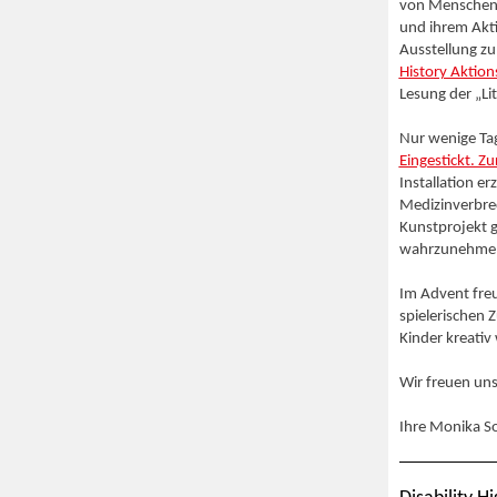
von Menschen 
und ihrem Akti
Ausstellung z
History Aktion
Lesung der „L
Nur wenige Tag
Eingestickt. 
Installation er
Medizinverbrec
Kunstprojekt g
wahrzunehme
Im Advent fre
spielerischen 
Kinder kreativ
Wir freuen uns
Ihre Monika S