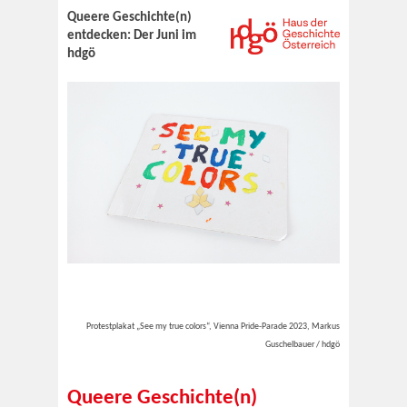
Queere Geschichte(n)
entdecken: Der Juni im
hdgö
Protestplakat „See my true colors“, Vienna Pride-Parade 2023, Markus
Guschelbauer / hdgö
Queere Geschichte(n)