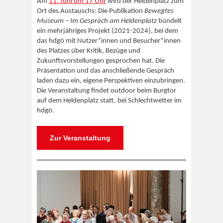
Am
11. Juni um 17 Uhr
wird der Heldenplatz zum
Ort des Austauschs: Die Publikation
Bewegtes
Museum – Im Gespräch am Heldenplatz
bündelt
ein mehrjähriges Projekt (2021-2024), bei dem
das hdgö mit Nutzer*innen und Besucher*innen
des Platzes über Kritik, Bezüge und
Zukunftsvorstellungen gesprochen hat. Die
Präsentation und das anschließende Gespräch
laden dazu ein, eigene Perspektiven einzubringen.
Die Veranstaltung findet outdoor beim Burgtor
auf dem Heldenplatz statt, bei Schlechtwetter im
hdgö.
Zur Veranstaltung